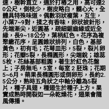
速，樹幹直立，適於打樁之用，高可達2
0公尺，側枝少，樹皮略白，髓心大，全
體具特殊味道。偶數羽狀複葉，互生，
小葉7~9對，揉之有香味，卵狀披針形，
先端漸尖，近圓基，疏細鋸齒緣或近全
緣，長9~18公分，葉柄紅色。花序為複
聚繖花序，呈圓錐狀排列，白色，基部
黃色，初有毛；花萼皿形，5裂，裂片卵
形；花瓣5裂，長橢圓形，尖端銳；雄蕊
5枚，花絲基部粗圓，著生於紅色花盤
上；子房無毛，5室，每室 2 胚珠；花期
5~6月。蒴果長橢圓形或倒卵形，長約2.
5公分，熟時五角狀之中軸分離為5裂
片，種子具翅，種翅生於種子上方。果
實成熟時開裂如一朵乾燥花，翅果會隨
風傳播。