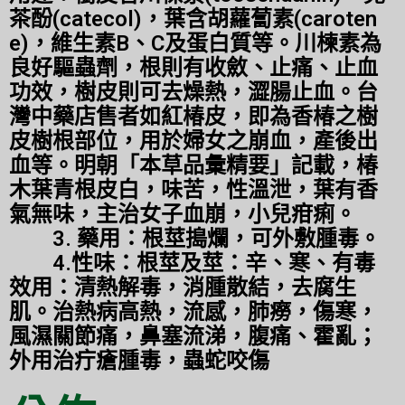
茶酚(catecol)，葉含胡蘿蔔素(caroten
e)，維生素B、C及蛋白質等。川楝素為
良好驅蟲劑，根則有收斂、止痛、止血
功效，樹皮則可去燥熱，澀腸止血。台
灣中藥店售者如紅椿皮，即為香椿之樹
皮樹根部位，用於婦女之崩血，產後出
血等。明朝「本草品彙精要」記載，椿
木葉青根皮白，味苦，性溫泄，葉有香
氣無味，主治女子血崩，小兒疳痢。
3. 藥用：根莖搗爛，可外敷腫毒。
4.性味：根莖及莖：辛、寒、有毒
效用：清熱解毒，消腫散結，去腐生
肌。治熱病高熱，流感，肺癆，傷寒，
風濕關節痛，鼻塞流涕，腹痛、霍亂；
外用治疔瘡腫毒，蟲蛇咬傷