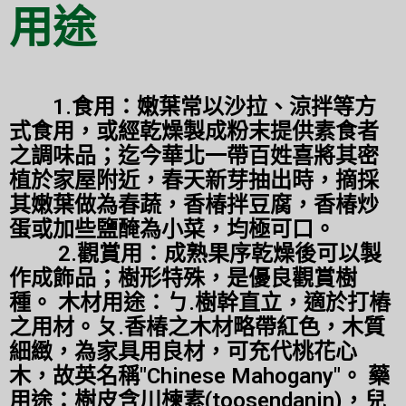
用途
1.食用：嫩葉常以沙拉、涼拌等方
式食用，或經乾燥製成粉末提供素食者
之調味品；迄今華北一帶百姓喜將其密
植於家屋附近，春天新芽抽出時，摘採
其嫩葉做為春蔬，香椿拌豆腐，香椿炒
蛋或加些鹽醃為小菜，均極可口。
2.觀賞用：成熟果序乾燥後可以製
作成飾品；樹形特殊，是優良觀賞樹
種。 木材用途：ㄅ.樹幹直立，適於打樁
之用材。ㄆ.香椿之木材略帶紅色，木質
細緻，為家具用良材，可充代桃花心
木，故英名稱"Chinese Mahogany"。 藥
用途：樹皮含川楝素(toosendanin)，兒