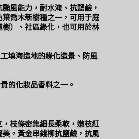
颱風能力，耐水淹、抗鹽鹼，
色葉喬木新樹種之一，可用于庭
道樹）、社區綠化，也可用於林
工填海造地的綠化造景、防風
貴的化妝品香料之一。
，枝條密集細長柔軟，嫩枝紅
優美。黃金串錢柳抗鹽鹼，抗風