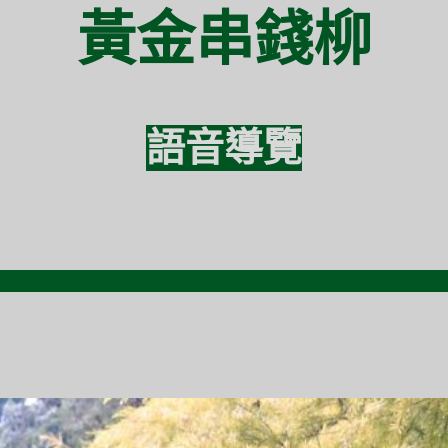
黃金串錢柳
語音導覽